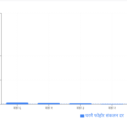
वडा ६
वडा १
वडा ३
वडा २
घरमै फोहोर संकलन दर