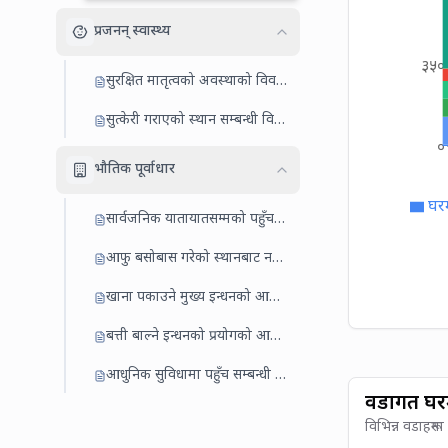
प्रजनन् स्वास्थ्य
३५०
सुरक्षित मातृत्वको अवस्थाको विवरण
सुत्केरी गराएको स्थान सम्बन्धी विवरण
०
भौतिक पूर्वाधार
घर
सार्वजनिक यातायातसम्मको पहुँचको अवस्था
आफु बसोबास गरेको स्थानबाट नजिकका बजार केन्द्रसम्म लाग्ने अनुमानित समय
खाना पकाउने मुख्य इन्धनको आधारमा घरधुरी
बत्ती बाल्ने इन्धनको प्रयोगको आधारमा
आधुनिक सुविधामा पहुँच सम्बन्धी विवरण
वडागत घर
विभिन्न वडाहरूम