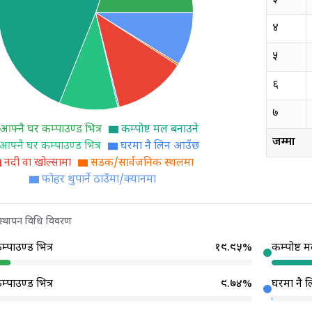
४
५
६
७
आफ्नै घर कम्पाउण्ड भित्र
कम्पोष्ट मल बनाउने
जम्मा
आफ्नै घर कम्पाउण्ड भित्र
घरमा नै लिन आउँछ
नदी वा खोल्सामा
सडक/सार्वजनिक स्थलमा
फोहर थुपार्ने ठाउँमा/क्यानमा
वस्थापन विधि विवरण
्पाउण्ड भित्र
१९.९५
%
कम्पोष्ट 
्पाउण्ड भित्र
९.७४
%
घरमा नै 