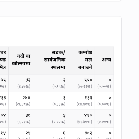
 घर
सडक/
कम्पोष्ट
नदी वा
ण्ड
सार्वजनिक
मल
अन्य
खोल्सामा
ित्र
स्थलमा
बनाउने
७८
५२
२
८८०
०
५
%)
(
४.५७
%)
(
०.१८
%)
(
७७.२६
%)
(
०.००
%)
४३३
२४४
३
१३३
०
७
%)
(
२६.५८
%)
(
०.३३
%)
(
१४.४९
%)
(
०.००
%)
१०४
३९
५
४१०
०
४
%)
(
६.९१
%)
(
०.८९
%)
(
७२.७०
%)
(
०.००
%)
२१४
२५
६
५९२
०