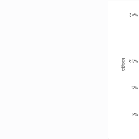
३०%
प्रतिशत
१६%
८%
०%