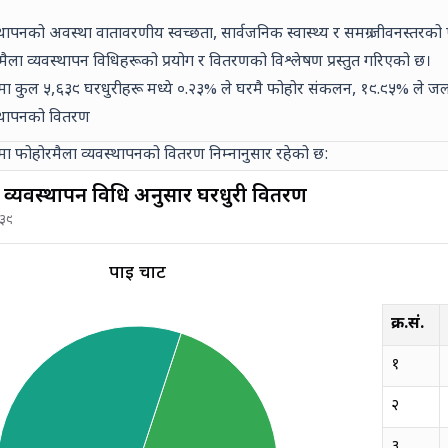
थापनको अवस्था वातावरणीय स्वच्छता, सार्वजनिक स्वास्थ्य र समग्र जीवनस्तरको एक
ैला व्यवस्थापन विधिहरूको प्रयोग र वितरणको विश्लेषण प्रस्तुत गरिएको छ।
कामा कुल
५,६३९
घरधुरीहरू मध्ये
०.२३% ले घरमै फोहोर संकलन,
१९.९५% ले जल
स्थापनको वितरण
िकामा फोहोरमैला व्यवस्थापनको वितरण निम्नानुसार रहेको छ:
 व्यवस्थापन विधि अनुसार घरधुरी वितरण
६३९
पाई चार्ट
क्र.सं.
१
२
३