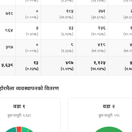
(
०.००
%)
(
१.३०
%)
(
२५.२४
%)
(
२५.२
०
१९५
२७१
७१९
(
०.००
%)
(
२७.१२
%)
(
३७.६९
%)
(
३७.६
५
५३
१५६
८६४
(
०.५८
%)
(
६.१३
%)
(
१८.०६
%)
(
१८.०
०
८
४१८
५८७
(
०.००
%)
(
१.३६
%)
(
७१.२१
%)
(
७१.२
१३
४९७
१,१२५
५,६३९
(
०.२३
%)
(
८.८१
%)
(
१९.९५
%)
(
९.७
ोरमैला व्यवस्थापनको वितरण
वडा १
वडा २
कुल घरधुरी:
१,१३९
कुल घरधुरी:
९१८