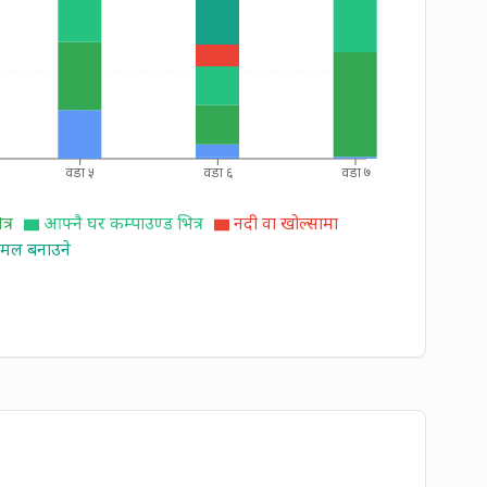
वडा ५
वडा ६
वडा ७
्र
आफ्नै घर कम्पाउण्ड भित्र
नदी वा खोल्सामा
ट मल बनाउने