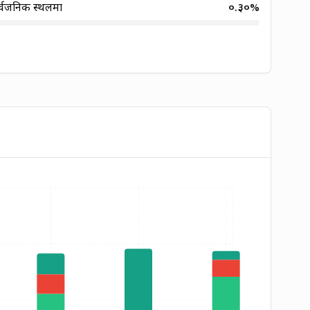
्वजनिक स्थलमा
०.३०
%