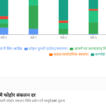
वडा १
वडा २
वडा ३
वडा ४
मा नै लिन आउँछ
फोहर थुपार्ने ठाउँमा/क्यानमा
आफ्नै घर कम्पाउण्ड भित
सडक/सार्वजनिक स्थलमा
कम्पोष्
मै फोहोर संकलन दर
ा घरमै फोहोर संकलन विधि प्रयोग गर्ने घरधुरीहरूको तुलना