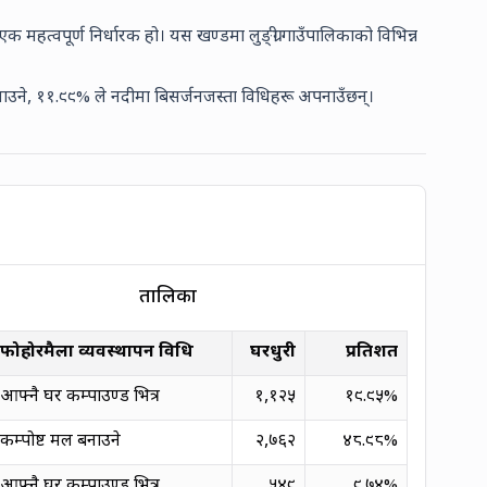
 महत्वपूर्ण निर्धारक हो। यस खण्डमा लुङ्ग्री गाउँपालिकाको विभिन्न
ाउने,
११.९९% ले नदीमा बिसर्जन
जस्ता विधिहरू अपनाउँछन्।
तालिका
फोहोरमैला व्यवस्थापन विधि
घरधुरी
प्रतिशत
आफ्नै घर कम्पाउण्ड भित्र
१,१२५
१९.९५
%
कम्पोष्ट मल बनाउने
२,७६२
४८.९८
%
आफ्नै घर कम्पाउण्ड भित्र
५४९
९.७४
%