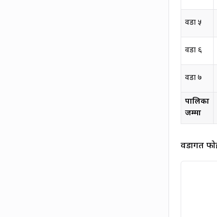
वडा
५
वडा
६
वडा
७
पालिका
जम्मा
वडागत फोह