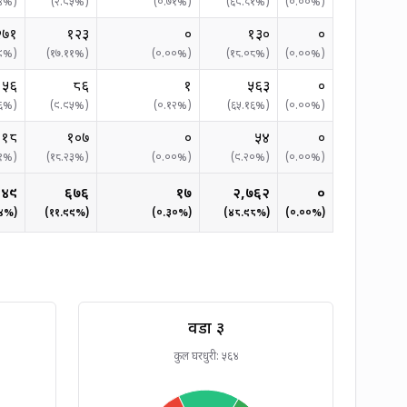
४
%)
(
२.९५
%)
(
०.७१
%)
(
६९.८१
%)
(
०.००
%)
२७१
१२३
०
१३०
०
९
%)
(
१७.११
%)
(
०.००
%)
(
१८.०८
%)
(
०.००
%)
१५६
८६
१
५६३
०
६
%)
(
९.९५
%)
(
०.१२
%)
(
६५.१६
%)
(
०.००
%)
४१८
१०७
०
५४
०
१
%)
(
१८.२३
%)
(
०.००
%)
(
९.२०
%)
(
०.००
%)
५४९
६७६
१७
२,७६२
०
४
%)
(
११.९९
%)
(
०.३०
%)
(
४८.९८
%)
(
०.००
%)
वडा ३
कुल घरधुरी:
५६४