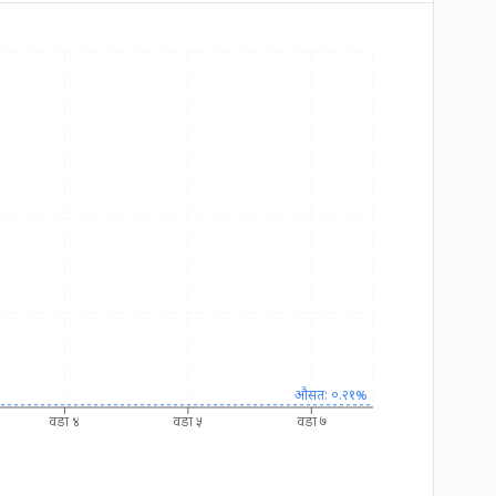
औसत: ०.२१%
वडा ४
वडा ५
वडा ७