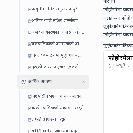
परिचय
घरमुलीको लिङ्ग अनुसार घरधुरी
फोहोरमैला व्यवस्
वडाहरूमा फोहोरम
आर्थिक रुपले सक्रिय जनसंख्या
लुङ्ग्री गाउँपालि
अपाङ्गता कारणका आधारमा जनसंख्या
फोहोरमैला व्यव
बालबालिकाको जन्मदर्ताको आधारमा जनसंख्या
लुङ्ग्री गाउँपाल
विगत १२ महिनामा मृत्यु भएकाको विवरण
फोहोरमैला
कुल घरधुरी:
५,
मृत्युको कारण अनुसार मृतकको संख्या
आर्थिक अवस्था
विशेष सीप भएका मानव संशाधनको विवरण
घरको स्वामित्वको आधारमा घरधुरी
जगको आधारमा घरधुरी
बाहिरी गारोको आधारमा घरधुरी