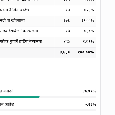
घरमा नै लिन आउँछ
१३
०.२३
%
नदी वा खोल्सामा
६७६
११.९९
%
सडक/सार्वजनिक स्थलमा
१७
०.३०
%
फोहर थुपार्ने ठाउँमा/क्यानमा
४९७
८.८१
%
५,६३९
१००.००
%
मल बनाउने
४८.९८
%
लिन आउँछ
०.२३
%