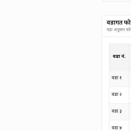
वडागत फोह
वडा अनुसार फोहो
वडा नं.
वडा
१
वडा
२
वडा
३
वडा
४