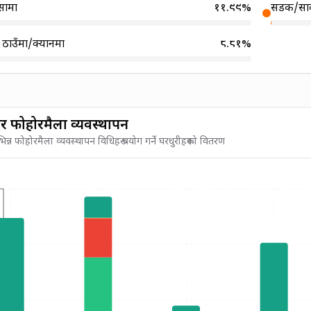
सामा
११.९९
%
सडक/सार
े ठाउँमा/क्यानमा
८.८१
%
र फोहोरमैला व्यवस्थापन
न्न फोहोरमैला व्यवस्थापन विधिहरू प्रयोग गर्ने घरधुरीहरूको वितरण