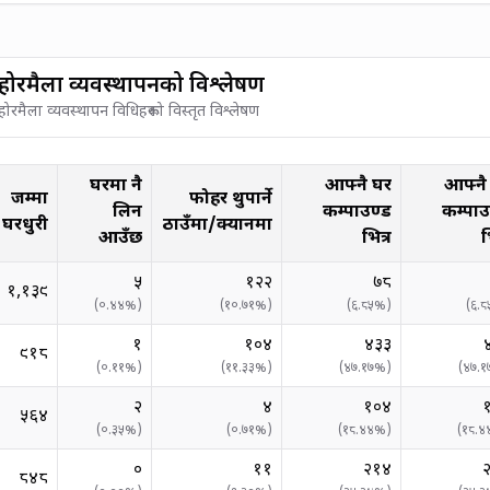
ोरमैला व्यवस्थापनको विश्लेषण
रमैला व्यवस्थापन विधिहरूको विस्तृत विश्लेषण
घरमा नै
आफ्नै घर
आफ्नै
जम्मा
फोहर थुपार्ने
लिन
कम्पाउण्ड
कम्पाउ
घरधुरी
ठाउँमा/क्यानमा
आउँछ
भित्र
भ
५
१२२
७८
१,१३९
(
०.४४
%)
(
१०.७१
%)
(
६.८५
%)
(
६.८
१
१०४
४३३
९१८
(
०.११
%)
(
११.३३
%)
(
४७.१७
%)
(
४७.१
२
४
१०४
५६४
(
०.३५
%)
(
०.७१
%)
(
१८.४४
%)
(
१८.४
०
११
२१४
८४८