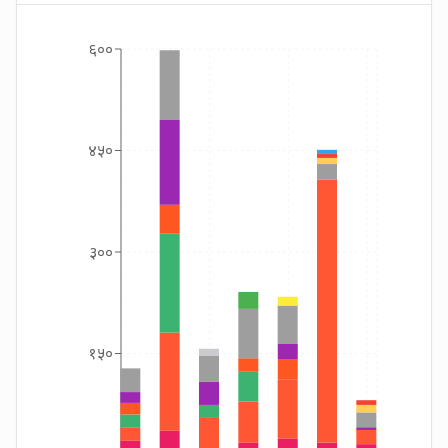
६००
४५०
३००
१५०