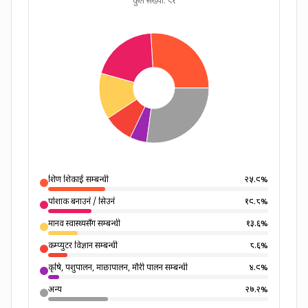
कुल संख्या:
८१
शिक्षण शिकाई सम्बन्धी
२५.९
%
पोशाक बनाउने / सिउने
१९.८
%
मानव स्वास्थ्यसँग सम्बन्धी
१३.६
%
कम्प्युटर विज्ञान सम्बन्धी
८.६
%
कृषि, पशुपालन, माछापालन, मौरी पालन सम्बन्धी
४.९
%
अन्य
२७.२
%