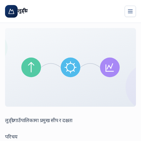
लुङ्ग्री
Togg
लुङ्ग्री गाउँपालिकामा प्रमुख सीप र दक्षता
परिचय