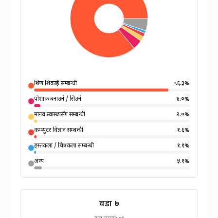
शिक्षण शिकाई सम्बन्धी
८६.३
%
पोशाक बनाउने / सिउने
४.०
%
मानव स्वास्थ्यसँग सम्बन्धी
२.०
%
कम्प्युटर विज्ञान सम्बन्धी
१.६
%
हस्तकला / चित्रकला सम्बन्धी
१.१
%
अन्य
५.१
%
वडा
७