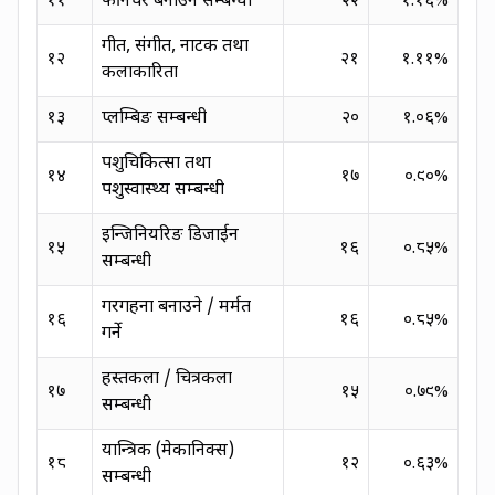
११
फर्निचर बनाउने सम्बन्धी
२२
१.१६
%
गीत, संगीत, नाटक तथा
१२
२१
१.११
%
कलाकारिता
१३
प्लम्बिङ सम्बन्धी
२०
१.०६
%
पशुचिकित्सा तथा
१४
१७
०.९०
%
पशुस्वास्थ्य सम्बन्धी
इन्जिनियरिङ डिजाईन
१५
१६
०.८५
%
सम्बन्धी
गरगहना बनाउने / मर्मत
१६
१६
०.८५
%
गर्ने
हस्तकला / चित्रकला
१७
१५
०.७९
%
सम्बन्धी
यान्त्रिक (मेकानिक्स)
१८
१२
०.६३
%
सम्बन्धी