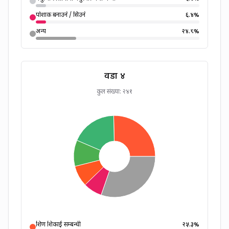
पोशाक बनाउने / सिउने
६.४
%
अन्य
२४.८
%
वडा
४
कुल संख्या:
२४१
शिक्षण शिकाई सम्बन्धी
२५.३
%