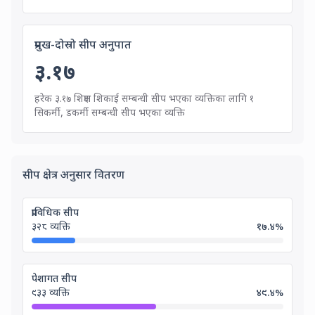
Primary to Secondary Skill Ratio i
प्रमुख-दोस्रो सीप अनुपात
३.१७
हरेक ३.१७ शिक्षण शिकाई सम्बन्धी सीप भएका व्यक्तिका लागि १
For every 3.17 people with Te
सिकर्मी, डकर्मी सम्बन्धी सीप भएका व्यक्ति
Distribution by Skill Categories
सीप क्षेत्र अनुसार वितरण
प्राविधिक सीप
३२८
व्यक्ति
१७.४
%
पेशागत सीप
९३३
व्यक्ति
४९.४
%