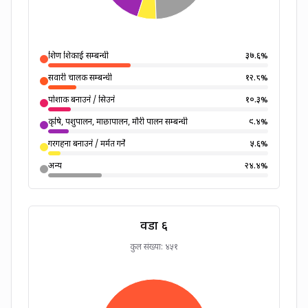
शिक्षण शिकाई सम्बन्धी
३७.६
%
सवारी चालक सम्बन्धी
१२.८
%
पोशाक बनाउने / सिउने
१०.३
%
कृषि, पशुपालन, माछापालन, मौरी पालन सम्बन्धी
९.४
%
गरगहना बनाउने / मर्मत गर्ने
५.६
%
अन्य
२४.४
%
वडा
६
कुल संख्या:
४५१