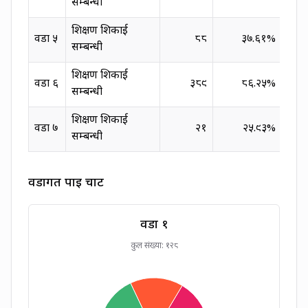
सम्बन्धी
शिक्षण शिकाई
वडा
५
८८
३७.६१%
सवार
सम्बन्धी
शिक्षण शिकाई
वडा
६
३८९
८६.२५%
पोशा
सम्बन्धी
शिक्षण शिकाई
वडा
७
२१
२५.९३%
पोशा
सम्बन्धी
वडागत पाई चार्ट
वडा
१
कुल संख्या:
१२८