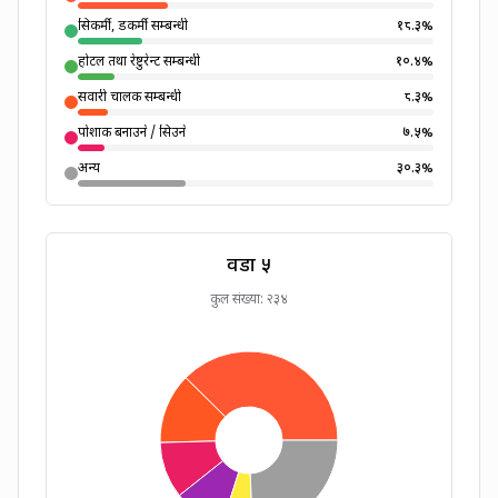
सिकर्मी, डकर्मी सम्बन्धी
१८.३
%
होटल तथा रेष्टुरेन्ट सम्बन्धी
१०.४
%
सवारी चालक सम्बन्धी
८.३
%
पोशाक बनाउने / सिउने
७.५
%
अन्य
३०.३
%
वडा
५
कुल संख्या:
२३४