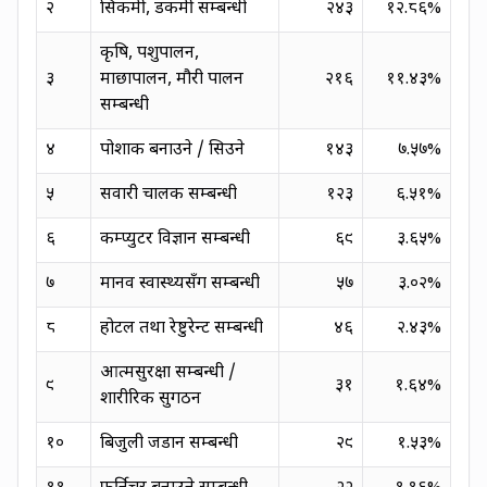
२
सिकर्मी, डकर्मी सम्बन्धी
२४३
१२.८६
%
कृषि, पशुपालन,
३
माछापालन, मौरी पालन
२१६
११.४३
%
सम्बन्धी
४
पोशाक बनाउने / सिउने
१४३
७.५७
%
५
सवारी चालक सम्बन्धी
१२३
६.५१
%
६
कम्प्युटर विज्ञान सम्बन्धी
६९
३.६५
%
७
मानव स्वास्थ्यसँग सम्बन्धी
५७
३.०२
%
८
होटल तथा रेष्टुरेन्ट सम्बन्धी
४६
२.४३
%
आत्मसुरक्षा सम्बन्धी /
९
३१
१.६४
%
शारीरिक सुगठन
१०
बिजुली जडान सम्बन्धी
२९
१.५३
%