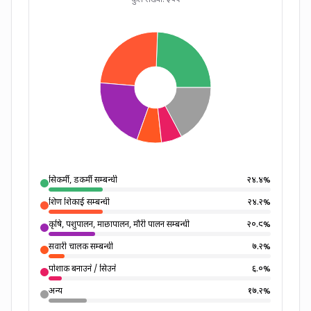
कुल संख्या:
५९८
सिकर्मी, डकर्मी सम्बन्धी
२४.४
%
शिक्षण शिकाई सम्बन्धी
२४.२
%
कृषि, पशुपालन, माछापालन, मौरी पालन सम्बन्धी
२०.९
%
सवारी चालक सम्बन्धी
७.२
%
पोशाक बनाउने / सिउने
६.०
%
अन्य
१७.२
%