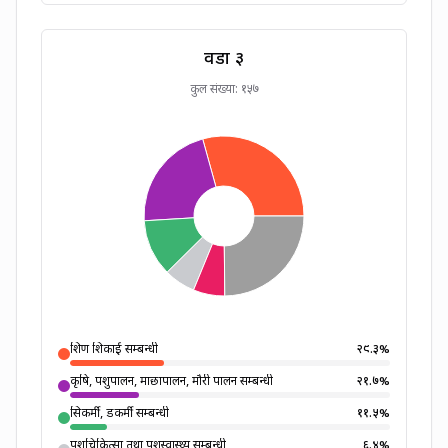
वडा
३
कुल संख्या:
१५७
शिक्षण शिकाई सम्बन्धी
२९.३
%
कृषि, पशुपालन, माछापालन, मौरी पालन सम्बन्धी
२१.७
%
सिकर्मी, डकर्मी सम्बन्धी
११.५
%
पशुचिकित्सा तथा पशुस्वास्थ्य सम्बन्धी
६.४
%