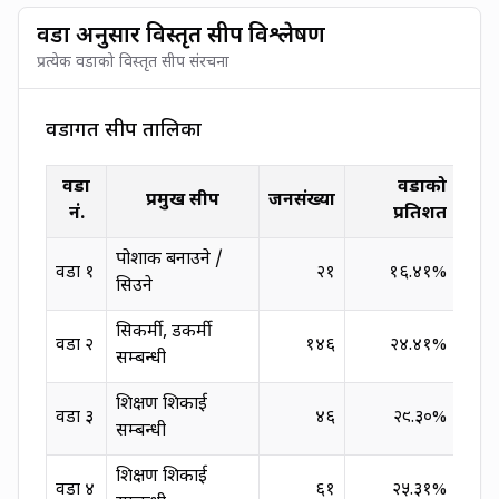
वडा अनुसार विस्तृत सीप विश्लेषण
प्रत्येक वडाको विस्तृत सीप संरचना
वडागत सीप तालिका
वडा
वडाको
प्रमुख सीप
जनसंख्या
नं.
प्रतिशत
पोशाक बनाउने /
वडा
१
२१
१६.४१%
शिक्
सिउने
सिकर्मी, डकर्मी
वडा
२
१४६
२४.४१%
शिक्
सम्बन्धी
शिक्षण शिकाई
कृषि
वडा
३
४६
२९.३०%
सम्बन्धी
सम्बन
शिक्षण शिकाई
वडा
४
६१
२५.३१%
सिकर्