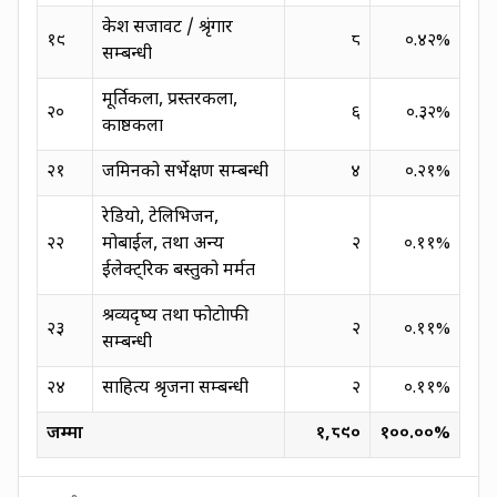
केश सजावट / श्रृंगार
१९
८
०.४२
%
सम्बन्धी
मूर्तिकला, प्रस्तरकला,
२०
६
०.३२
%
काष्ठकला
२१
जमिनको सर्भेक्षण सम्बन्धी
४
०.२१
%
रेडियो, टेलिभिजन,
२२
मोबाईल, तथा अन्य
२
०.११
%
ईलेक्ट्रिक बस्तुको मर्मत
श्रव्यदृष्य तथा फोटोग्राफी
२३
२
०.११
%
सम्बन्धी
२४
साहित्य श्रृजना सम्बन्धी
२
०.११
%
जम्मा
१,८९०
१००.००
%