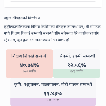
प्रमुख सीपहरूको विश्लेषण
लुङ्ग्री गाउँपालिकामा विभिन्न किसिमका सीपहरू उपलब्ध छन्। यी सीपहरू
मध्ये
शिक्षण शिकाई सम्बन्धी
सम्बन्धी सीप सबैभन्दा धेरै नागरिकहरूसँग
रहेको छ, जुन कुल दक्ष जनसंख्याको
४०.७४
% हो।
Teaching Skills
Carpe
शिक्षण शिकाई सम्बन्धी
सिकर्मी, डकर्मी सम्बन्धी
४०.७४
%
१२.८६
%
(
770
people)
(
243
people)
७७०
व्यक्ति
२४३
व्यक्ति
Agricu
कृषि, पशुपालन, माछापालन, मौरी पालन सम्बन्धी
११.४३
%
(
216
people)
२१६
व्यक्ति