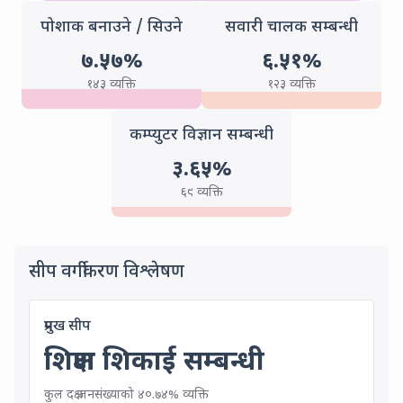
Garment Making and Tailorin
Drivin
पोशाक बनाउने / सिउने
सवारी चालक सम्बन्धी
७.५७
%
६.५१
%
(
143
people)
(
123
people)
१४३
व्यक्ति
१२३
व्यक्ति
Computer Scien
कम्प्युटर विज्ञान सम्बन्धी
३.६५
%
(
69
people)
६९
व्यक्ति
Skills Classification Anal
सीप वर्गीकरण विश्लेषण
Main Skill in Lungri Rural Municipality
प्रमुख सीप
शिक्षण शिकाई सम्बन्धी
40.74% of total skilled population
कुल दक्ष जनसंख्याको ४०.७४% व्यक्ति